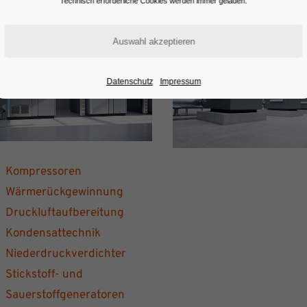
ckluft
Vakuum Technologi
Technisch erforderliche Cookies werden immer geladen.
Datenschutz
Impressum
Kompressoren
Wärmerückgewinnung
Druckluftaufbereitung
Kondensattechnik
Niederdruckverdichter
Stickstoff- und
Sauerstoffgeneratoren