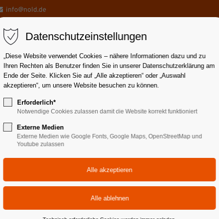
info@nold.de
Datenschutzeinstellungen
„Diese Website verwendet Cookies – nähere Informationen dazu und zu
Ihren Rechten als Benutzer finden Sie in unserer Datenschutzerklärung am
Ende der Seite. Klicken Sie auf „Alle akzeptieren“ oder „Auswahl
akzeptieren“, um unsere Website besuchen zu können.
draulikrohre
Schlauchleitungen
Pneumatik
Servic
Erforderlich*
Notwendige Cookies zulassen damit die Website korrekt funktioniert
Externe Medien
Externe Medien wie Google Fonts, Google Maps, OpenStreetMap und
Youtube zulassen