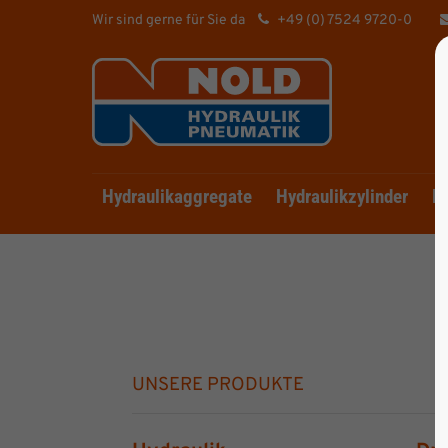
Wir sind gerne für Sie da
+49 (0) 7524 9720-0
Hydraulikaggregate
Hydraulikzylinder
Hy
UNSERE PRODUKTE