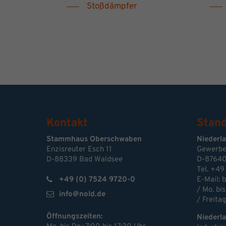
Stoßdämpfer
Kontakt
Stand
Stammhaus Oberschwaben
Niederl
Enzisreuter Esch 11
Gewerbe
D-88339 Bad Waldsee
D-87640
Tel. +49
+49 (0) 7524 9720-0
E-Mail:
b
/ Mo. bis
info@nold.de
/ Freitag
Öffnungszeiten:
Niederl