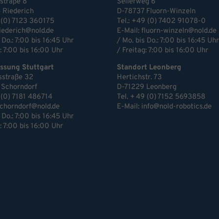
estraße 8
Seilerweg 6
 Riederich
D-78737 Fluorn-Winzeln
 (0) 7123 360175
Tel.: +49 (0) 7402 91078-0
riederich@nold.de
E-Mail:
fluorn-winzeln@nold.de
 Do.: 7:00 bis 16:45 Uhr
/ Mo. bis Do.: 7:00 bis 16:45 Uhr
: 7:00 bis 16:00 Uhr
/ Freitag: 7:00 bis 16:00 Uhr
ssung Stuttgart
Standort Leonberg
sstraße 32
Hertichstr. 73
 Schorndorf
D-71229 Leonberg
 (0) 7181 486714
Tel. + 49 (0) 7152 5693858
chorndorf@nold.de
E-Mail:
info@nold-robotics.de
 Do.: 7:00 bis 16:45 Uhr
: 7:00 bis 16:00 Uhr