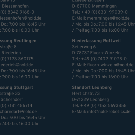
park 15
Eislebenstraße 7
 Biessenhofen
D-87700 Memmingen
 (0) 8342 9168-0
Tel.: + 49 (0) 8331 99039-0
iessenhofen@nold.de
E-Mail:
memmingen@nold.de
 Do.: 7:00 bis 16:45 Uhr
/ Mo. bis Do.: 7:00 bis 16:45 Uhr
: 7:00 bis 16:00 Uhr
/ Freitag: 7:00 bis 16:00 Uhr
assung Reutlingen
Niederlassung Rottweil
estraße 8
Seilerweg 6
 Riederich
D-78737 Fluorn-Winzeln
 (0) 7123 360175
Tel.: +49 (0) 7402 91078-0
riederich@nold.de
E-Mail:
fluorn-winzeln@nold.de
 Do.: 7:00 bis 16:45 Uhr
/ Mo. bis Do.: 7:00 bis 16:45 Uhr
: 7:00 bis 16:00 Uhr
/ Freitag: 7:00 bis 16:00 Uhr
ssung Stuttgart
Standort Leonberg
sstraße 32
Hertichstr. 73
 Schorndorf
D-71229 Leonberg
 (0) 7181 486714
Tel. + 49 (0) 7152 5693858
chorndorf@nold.de
E-Mail:
info@nold-robotics.de
 Do.: 7:00 bis 16:45 Uhr
: 7:00 bis 16:00 Uhr