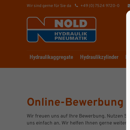
Wir sind gerne für Sie da
+49 (0) 7524 9720-0
Hydraulikaggregate
Hydraulikzylinder
Hy
Online-Bewerbung
Wir freuen uns auf Ihre Bewerbung. Nutzen Si
uns einfach an. Wir helfen Ihnen gerne weiter.