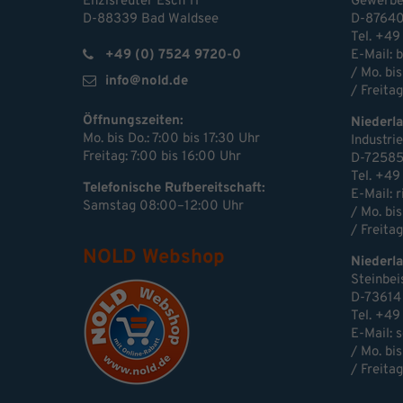
Enzisreuter Esch 11
Gewerbe
D-88339 Bad Waldsee
D-87640
Tel. +49
+49 (0) 7524 9720-0
E-Mail:
b
/ Mo. bis
info@nold.de
/ Freitag
Öffnungszeiten:
Niederl
Mo. bis Do.: 7:00 bis 17:30 Uhr
Industri
Freitag: 7:00 bis 16:00 Uhr
D-72585
Tel. +49
Telefonische Rufbereitschaft:
E-Mail: 
Samstag 08:00–12:00 Uhr
/ Mo. bis
/ Freitag
NOLD Webshop
Niederla
Steinbei
D-73614
Tel. +49
E-Mail:
s
/ Mo. bis
/ Freitag