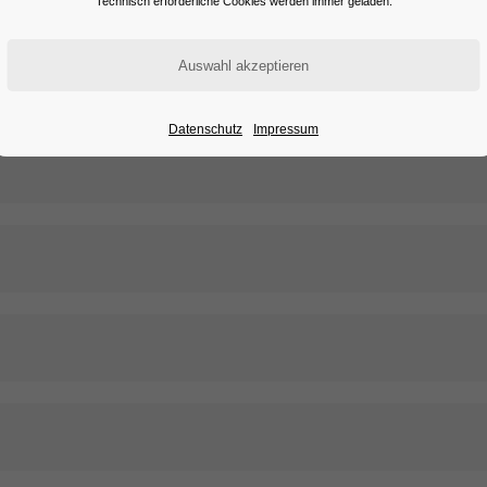
Technisch erforderliche Cookies werden immer geladen.
erlagen auch via E-Mail an uns senden:
personal@nold.de
Datenschutz
Impressum