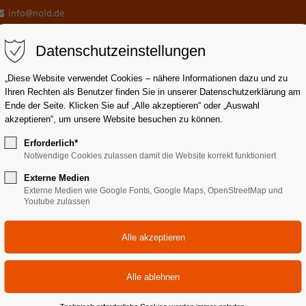
info@nold.de
Datenschutzeinstellungen
„Diese Website verwendet Cookies – nähere Informationen dazu und zu
Ihren Rechten als Benutzer finden Sie in unserer Datenschutzerklärung am
Ende der Seite. Klicken Sie auf „Alle akzeptieren“ oder „Auswahl
akzeptieren“, um unsere Website besuchen zu können.
draulikrohre
Schlauchleitungen
Pneumatik
Servic
Erforderlich*
Notwendige Cookies zulassen damit die Website korrekt funktioniert
Externe Medien
Externe Medien wie Google Fonts, Google Maps, OpenStreetMap und
Youtube zulassen
e dazu unser Online-Formular. Einfach ausfüllen und absch