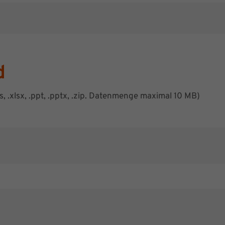
d
xls, .xlsx, .ppt, .pptx, .zip. Datenmenge maximal 10 MB)