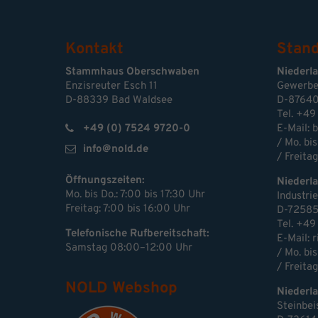
Kontakt
Stand
Stammhaus Oberschwaben
Niederl
Enzisreuter Esch 11
Gewerbe
D-88339 Bad Waldsee
D-87640
Tel. +49
+49 (0) 7524 9720-0
E-Mail:
b
/ Mo. bis
info@nold.de
/ Freitag
Öffnungszeiten:
Niederl
Mo. bis Do.: 7:00 bis 17:30 Uhr
Industri
Freitag: 7:00 bis 16:00 Uhr
D-72585
Tel. +49
Telefonische Rufbereitschaft:
E-Mail: 
Samstag 08:00–12:00 Uhr
/ Mo. bis
/ Freitag
NOLD Webshop
Niederla
Steinbei