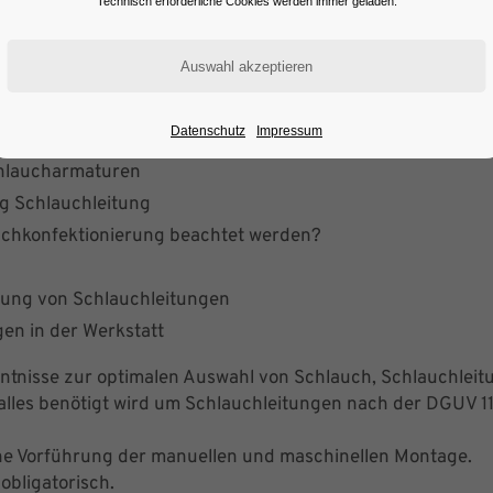
Technisch erforderliche Cookies werden immer geladen.
Datenschutz
Impressum
chlaucharmaturen
g Schlauchleitung
uchkonfektionierung beachtet werden?
lung von Schlauchleitungen
en in der Werkstatt
nntnisse zur optimalen Auswahl von Schlauch, Schlauchle
alles benötigt wird um Schlauchleitungen nach der DGUV 1
che Vorführung der manuellen und maschinellen Montage.
obligatorisch.