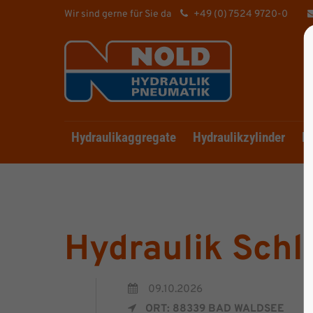
Wir sind gerne für Sie da
+49 (0) 7524 9720-0
Hydraulikaggregate
Hydraulikzylinder
Hy
Hydraulik Schl
09.10.2026
ORT: 88339 BAD WALDSEE