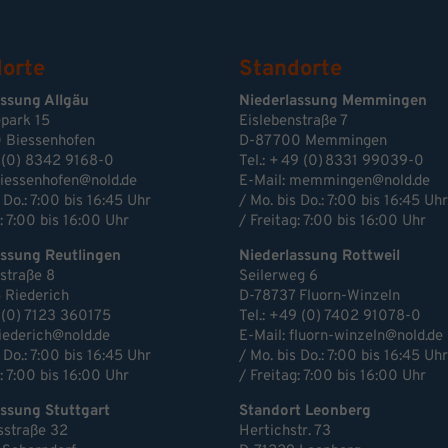
orte
Standorte
assung Allgäu
Niederlassung Memmingen
park 15
Eislebenstraße 7
 Biessenhofen
D-87700 Memmingen
 (0) 8342 9168-0
Tel.: + 49 (0) 8331 99039-0
iessenhofen@nold.de
E-Mail:
memmingen@nold.de
 Do.: 7:00 bis 16:45 Uhr
/ Mo. bis Do.: 7:00 bis 16:45 Uhr
: 7:00 bis 16:00 Uhr
/ Freitag: 7:00 bis 16:00 Uhr
assung Reutlingen
Niederlassung Rottweil
estraße 8
Seilerweg 6
 Riederich
D-78737 Fluorn-Winzeln
 (0) 7123 360175
Tel.: +49 (0) 7402 91078-0
riederich@nold.de
E-Mail:
fluorn-winzeln@nold.de
 Do.: 7:00 bis 16:45 Uhr
/ Mo. bis Do.: 7:00 bis 16:45 Uhr
: 7:00 bis 16:00 Uhr
/ Freitag: 7:00 bis 16:00 Uhr
ssung Stuttgart
Standort Leonberg
sstraße 32
Hertichstr. 73