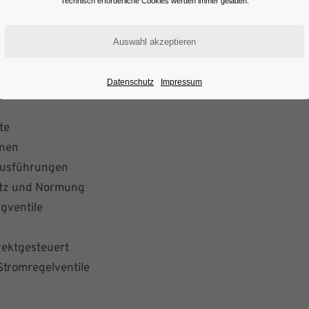
Technisch erforderliche Cookies werden immer geladen.
Datenschutz
Impressum
te
onen
 Ausführungen
satz und Normung
gventile
rektgesteuert
Stromregelventile