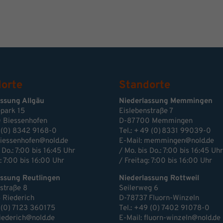
orte
Standorte
assung Allgäu
Niederlassung Memmingen
park 15
Eislebenstraße 7
 Biessenhofen
D-87700 Memmingen
 (0) 8342 9168-0
Tel.: + 49 (0) 8331 99039-0
iessenhofen@nold.de
E-Mail:
memmingen@nold.de
 Do.: 7:00 bis 16:45 Uhr
/ Mo. bis Do.: 7:00 bis 16:45 Uhr
: 7:00 bis 16:00 Uhr
/ Freitag: 7:00 bis 16:00 Uhr
assung Reutlingen
Niederlassung Rottweil
estraße 8
Seilerweg 6
 Riederich
D-78737 Fluorn-Winzeln
 (0) 7123 360175
Tel.: +49 (0) 7402 91078-0
riederich@nold.de
E-Mail:
fluorn-winzeln@nold.de