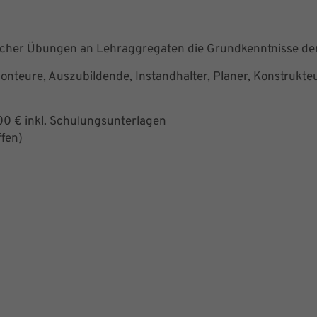
scher Übungen an Lehraggregaten die Grundkenntnisse der
Monteure, Auszubildende, Instandhalter, Planer, Konstrukte
00 € inkl. Schulungsunterlagen
ffen)