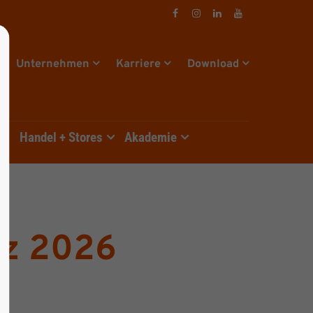
Unternehmen
Karriere
Download
e
Handel + Stores
Akademie
rz 2026