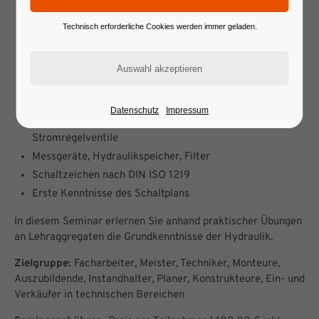
Hydraulikzylinder: Arten, Funktionen und Ausführungen
Technisch erforderliche Cookies werden immer geladen.
Hydraulikwegeventile: Arten, Aufbau, Einsatz und
Normung
Rückschlagventile, entsperrbare Rückschlagventile
Druckbegrenzungsventile direktgesteuert
Druckminderventile, Druckschaltventile, direktgesteuert
Datenschutz
Impressum
Einsatz von Drosselventilen, Blenden- und
Stromregelventile
Messgeräte, Hydraulikspeicher, Filter
Schaltzeichen nach DIN ISO 1219
Erste Kenntnisse des Schaltplans
In diesem Seminar erlernen Sie anhand praktischer Übungen
an Lehraggregaten die Grundkenntnisse der Hydraulik.
Zielgruppe:
Facharbeiter, Meister, Techniker, Monteure,
Auszubildende, Instandhalter, Planer, Konstrukteure, Ein- und
Verkäufer in technischen Bereichen