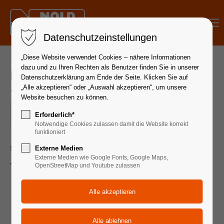
Menu
Datenschutzeinstellungen
„Diese Website verwendet Cookies – nähere Informationen
dazu und zu Ihren Rechten als Benutzer finden Sie in unserer
Hydraulik Grundlagen | 05. - 07. Mai
Datenschutzerklärung am Ende der Seite. Klicken Sie auf
2025
„Alle akzeptieren“ oder „Auswahl akzeptieren“, um unsere
Website besuchen zu können.
05.05.2025 08:30–07.05.2025 17:00
Erforderlich*
ORT: 88339 BAD WALDSEE
Notwendige Cookies zulassen damit die Website korrekt
funktioniert
Seminardauer 3 Tage
Externe Medien
Externe Medien wie Google Fonts, Google Maps,
Themen:
OpenStreetMap und Youtube zulassen
Physikalische Grundlagen der Hydraulik
Vor- und Nachteile der Hydraulik
Pumpen: Konstant – Geregelt, Einsatzgebiete
Hydraulikmotor: Arten, Aufbau und Funktionen