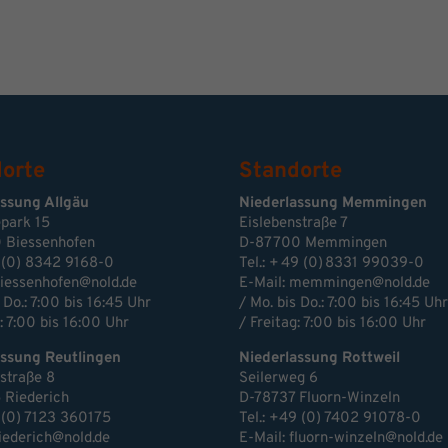
orte
Standorte
assung Allgäu
Niederlassung Memmingen
park 15
Eislebenstraße 7
 Biessenhofen
D-87700 Memmingen
 (0) 8342 9168-0
Tel.: + 49 (0) 8331 99039-0
iessenhofen@nold.de
E-Mail:
memmingen@nold.de
 Do.: 7:00 bis 16:45 Uhr
/ Mo. bis Do.: 7:00 bis 16:45 Uhr
: 7:00 bis 16:00 Uhr
/ Freitag: 7:00 bis 16:00 Uhr
assung Reutlingen
Niederlassung Rottweil
estraße 8
Seilerweg 6
 Riederich
D-78737 Fluorn-Winzeln
 (0) 7123 360175
Tel.: +49 (0) 7402 91078-0
riederich@nold.de
E-Mail:
fluorn-winzeln@nold.de