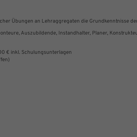
scher Übungen an Lehraggregaten die Grundkenntnisse der
Monteure, Auszubildende, Instandhalter, Planer, Konstrukte
00 € inkl. Schulungsunterlagen
ffen)