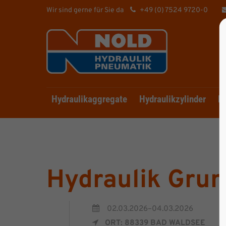
Wir sind gerne für Sie da
+49 (0) 7524 9720-0
Hydraulikaggregate
Hydraulikzylinder
Hy
Hydraulik Grun
02.03.2026–04.03.2026
ORT: 88339 BAD WALDSEE