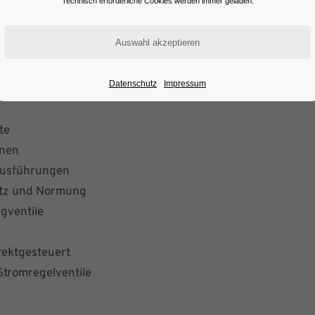
Technisch erforderliche Cookies werden immer geladen.
Datenschutz
Impressum
te
onen
 Ausführungen
satz und Normung
gventile
rektgesteuert
Stromregelventile