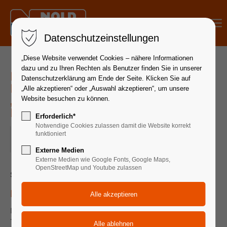
Menu
Datenschutzeinstellungen
„Diese Website verwendet Cookies – nähere Informationen
dazu und zu Ihren Rechten als Benutzer finden Sie in unserer
Hydraulik Befähigte Person
Datenschutzerklärung am Ende der Seite. Klicken Sie auf
Hydraulikschlauchleitungen
„Alle akzeptieren“ oder „Auswahl akzeptieren“, um unsere
„Auffrischungsseminar“ | 01.
Website besuchen zu können.
Dezember 2023
Erforderlich*
Notwendige Cookies zulassen damit die Website korrekt
01.12.2023, 08:30–13:00
funktioniert
ORT: 79312 EMMENDINGEN
Externe Medien
Externe Medien wie Google Fonts, Google Maps,
OpenStreetMap und Youtube zulassen
Seminardauer 1/2 Tage
Pflicht-Fortbildung nach Betr.SichV
Das Regelwerk Technische Regeln für Betriebssicherheit
TRBS 1203 gibt vor, dass „Befähigte Personen“ ihre