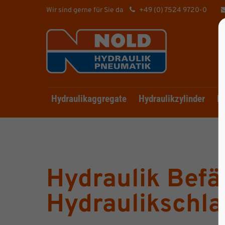
Wir sind gerne für Sie da
+49 (0) 7524 9720-0
Hydraulikaggregate
Hydraulikzylinder
Hy
Hydraulik Befä
Hydraulikschla