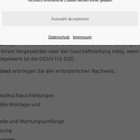
Technisch erforderliche Cookies werden immer geladen.
Datenschutz
Impressum
zungen vermittelt, die erforderlich sind um zur Befähigte
Ihrem Vorgesetzten oder der Geschäftsleitung nötig, wenn 
Regelwerk ist die DGUV 113-020.
stest
erbringen Sie den erforderlichen Nachweis.
aulikschlauchleitungen
mäße Montage und
alle und ­Wartungs­umfänge
tzung
tungen