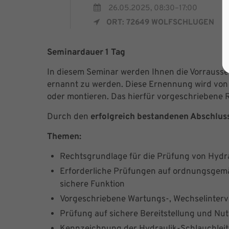
26.05.2025, 08:30–17:00
ORT: 72649 WOLFSCHLUGEN
Seminardauer 1 Tag
In diesem Seminar werden Ihnen die Vorrausset
ernannt zu werden. Diese Ernennung wird von 
oder montieren. Das hierfür vorgeschriebene 
Durch den
erfolgreich bestandenen Abschlus
Themen:
Rechtsgrundlage für die Prüfung von Hydr
Erforderliche Prüfungen auf ordnungsge
sichere Funktion
Vorgeschriebene Wartungs-, Wechselinterv
Prüfung auf sichere Bereitstellung und Nu
Kennzeichnung der Hydraulik-Schlauchlei