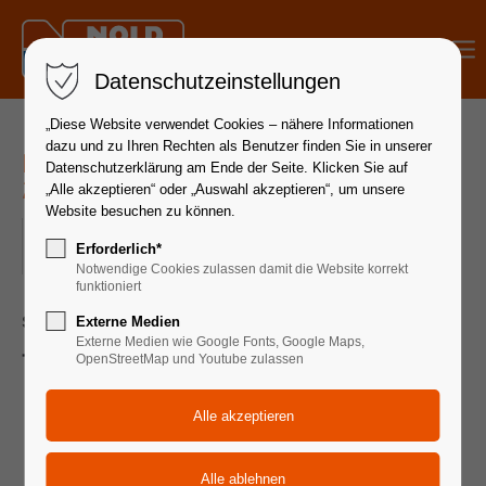
Menu
Datenschutzeinstellungen
„Diese Website verwendet Cookies – nähere Informationen
dazu und zu Ihren Rechten als Benutzer finden Sie in unserer
Hydraulik - Aufbau | 23. - 24. Januar
Datenschutzerklärung am Ende der Seite. Klicken Sie auf
2025
„Alle akzeptieren“ oder „Auswahl akzeptieren“, um unsere
Website besuchen zu können.
23.01.2025 08:30–24.01.2025 17:00
Erforderlich*
ORT: 88339 BAD WALDSEE
Notwendige Cookies zulassen damit die Website korrekt
funktioniert
Seminardauer 2 Tage
Externe Medien
Externe Medien wie Google Fonts, Google Maps,
Themen:
OpenStreetMap und Youtube zulassen
Die Hydraulikflüssigkeit im System
Flüssigkeitenvergleich von mineralisch, schwer
entflammbar und biologisch
Auswirkung von Schmutz in Hydraulikanlagen