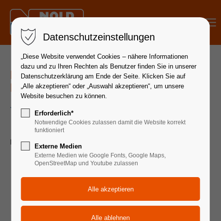
Menu
Datenschutzeinstellungen
„Diese Website verwendet Cookies – nähere Informationen
dazu und zu Ihren Rechten als Benutzer finden Sie in unserer
Fachkraft (m/w/d) Metalltechnik
Datenschutzerklärung am Ende der Seite. Klicken Sie auf
Hydraulikzylinder
„Alle akzeptieren“ oder „Auswahl akzeptieren“, um unsere
Website besuchen zu können.
Job-ID: 2026-MM-1074
Erforderlich*
Notwendige Cookies zulassen damit die Website korrekt
funktioniert
Darauf dürfen Sie sich freuen.
Externe Medien
Externe Medien wie Google Fonts, Google Maps,
Fräsarbeiten an Kolbenstangen und Bohrarbeiten an
OpenStreetMap und Youtube zulassen
Zylinderrohren
Zusägen von Rundmaterial (z.B. Kolbenstangen,
Zylinderrohre, etc.)
Mechanische Bearbeitung von Bauteilen und
Rohmaterialien für Hydraulikzylinder durch Bohren,