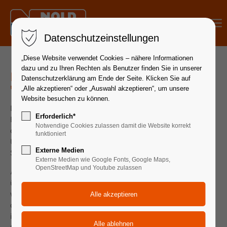
Menu
Datenschutzeinstellungen
„Diese Website verwendet Cookies – nähere Informationen
dazu und zu Ihren Rechten als Benutzer finden Sie in unserer
Ein voller Erfolg: Rückblick auf den
Datenschutzerklärung am Ende der Seite. Klicken Sie auf
"Tag der offenen Tür 2025"
„Alle akzeptieren“ oder „Auswahl akzeptieren“, um unsere
Website besuchen zu können.
Die „Gewerbeschau Bad Waldsee Süd 2025“ war ein voller
Erforderlich*
Erfolg: Die gut besuchte, sehr interessante und bestens
Notwendige Cookies zulassen damit die Website korrekt
organisierte Veranstaltung mit 17 teilnehmenden
funktioniert
Unternehmen aus Reute, Gaisbeuren und Enzisreute fand am
Externe Medien
Samstag, 18.10.2025 von 11.00 Uhr bis 17.00 Uhr statt.
Externe Medien wie Google Fonts, Google Maps,
OpenStreetMap und Youtube zulassen
Auch wir bei NOLD öffneten unsere Türen und erlebten einen
überwältigenden Andrang von Beginn an. Die Begeisterung
war spürbar: 400 bis 500 Besucher und Besucherinnen,
darunter zahlreiche Kunden, langjährige Partner und viele
interessierte Gäste aus der Umgebung, nutzten die