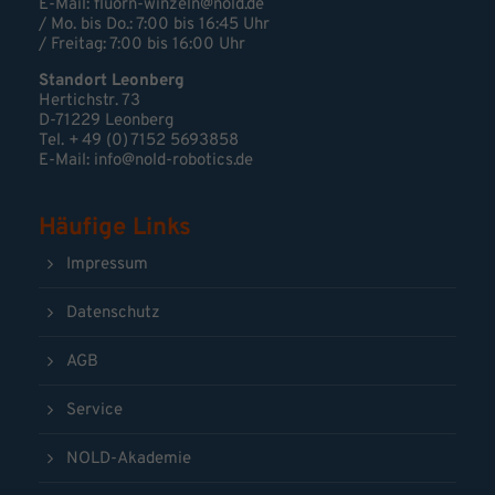
E-Mail:
fluorn-winzeln@nold.de
/ Mo. bis Do.: 7:00 bis 16:45 Uhr
/ Freitag: 7:00 bis 16:00 Uhr
Standort Leonberg
Hertichstr. 73
D-71229 Leonberg
Tel. + 49 (0) 7152 5693858
E-Mail:
info@nold-robotics.de
Häufige Links
Impressum
Datenschutz
AGB
Service
NOLD-Akademie