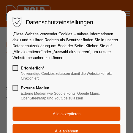
Menu
Datenschutzeinstellungen
„Diese Website verwendet Cookies – nähere Informationen
dazu und zu Ihren Rechten als Benutzer finden Sie in unserer
Hydraulik Proportionaltechnik | 20.
Datenschutzerklärung am Ende der Seite. Klicken Sie auf
- 21. November 2025
„Alle akzeptieren“ oder „Auswahl akzeptieren“, um unsere
Website besuchen zu können.
20.11.2025 08:30–21.11.2025 17:00
Erforderlich*
ORT: 72649 WOLFSCHLUGEN
Notwendige Cookies zulassen damit die Website korrekt
funktioniert
Seminardauer 2 Tage
Externe Medien
Externe Medien wie Google Fonts, Google Maps,
Themen:
OpenStreetMap und Youtube zulassen
Einführung in die Proportionaltechnik
Unterscheidung Stetigventil - Schaltventil
Unterscheidung Proportioal-Strom, -Wege und
Druckventile