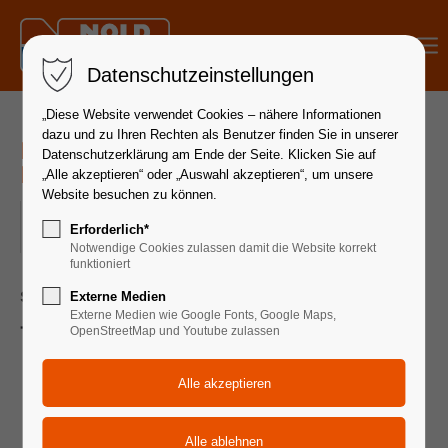
Menu
Datenschutzeinstellungen
„Diese Website verwendet Cookies – nähere Informationen
dazu und zu Ihren Rechten als Benutzer finden Sie in unserer
Hydraulik Grundlagen | 24. - 26.
Datenschutzerklärung am Ende der Seite. Klicken Sie auf
November 2025
„Alle akzeptieren“ oder „Auswahl akzeptieren“, um unsere
Website besuchen zu können.
24.11.2025 08:30–26.11.2025 17:00
Erforderlich*
ORT: 88339 BAD WALDSEE
Notwendige Cookies zulassen damit die Website korrekt
funktioniert
Seminardauer 3 Tage
Externe Medien
Externe Medien wie Google Fonts, Google Maps,
Themen:
OpenStreetMap und Youtube zulassen
Physikalische Grundlagen der Hydraulik
Vor- und Nachteile der Hydraulik
Pumpen: Konstant – Geregelt, Einsatzgebiete
Hydraulikmotor: Arten, Aufbau und Funktionen