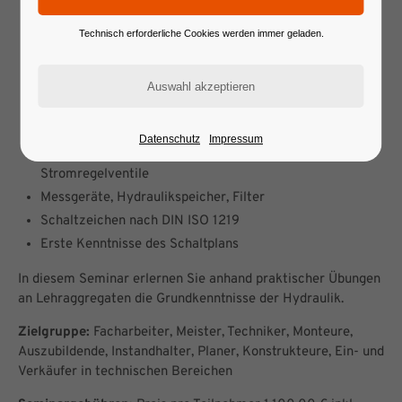
Hydraulikzylinder: Arten, Funktionen und Ausführungen
Technisch erforderliche Cookies werden immer geladen.
Hydraulikwegeventile: Arten, Aufbau, Einsatz und
Normung
Rückschlagventile, entsperrbare Rückschlagventile
Druckbegrenzungsventile direktgesteuert
Druckminderventile, Druckschaltventile, direktgesteuert
Datenschutz
Impressum
Einsatz von Drosselventilen, Blenden- und
Stromregelventile
Messgeräte, Hydraulikspeicher, Filter
Schaltzeichen nach DIN ISO 1219
Erste Kenntnisse des Schaltplans
In diesem Seminar erlernen Sie anhand praktischer Übungen
an Lehraggregaten die Grundkenntnisse der Hydraulik.
Zielgruppe:
Facharbeiter, Meister, Techniker, Monteure,
Auszubildende, Instandhalter, Planer, Konstrukteure, Ein- und
Verkäufer in technischen Bereichen