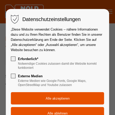
Menu
Datenschutzeinstellungen
„Diese Website verwendet Cookies – nähere Informationen
dazu und zu Ihren Rechten als Benutzer finden Sie in unserer
Hydraulik - Aufbau | 26. - 27. Juni
Datenschutzerklärung am Ende der Seite. Klicken Sie auf
2025
„Alle akzeptieren“ oder „Auswahl akzeptieren“, um unsere
Website besuchen zu können.
26.06.2025 08:30–27.06.2025 17:00
Erforderlich*
ORT: 72649 WOLFSCHLUGEN
Notwendige Cookies zulassen damit die Website korrekt
funktioniert
Seminardauer 2 Tage
Externe Medien
Externe Medien wie Google Fonts, Google Maps,
Themen:
OpenStreetMap und Youtube zulassen
Die Hydraulikflüssigkeit im System
Flüssigkeitenvergleich von mineralisch, schwer
entflammbar und biologisch
Auswirkung von Schmutz in Hydraulikanlagen